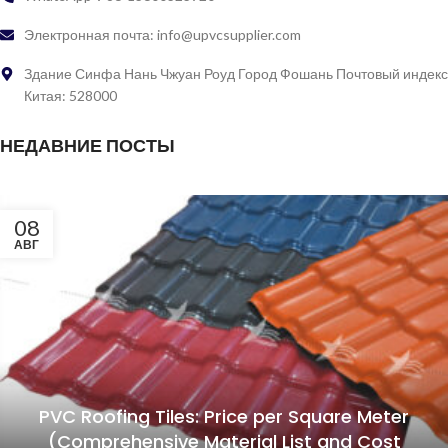
Электронная почта: info@upvcsupplier.com
Здание Синфа Нань Чжуан Роуд Город Фошань Почтовый индекс
Китая: 528000
НЕДАВНИЕ ПОСТЫ
08
АВГ
PVC Roofing Tiles: Price per Square Meter
(Comprehensive Material List and Cost