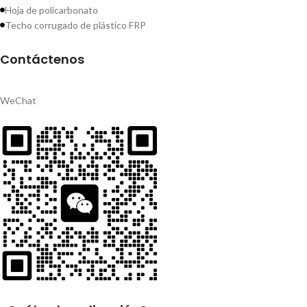
Hoja de policarbonato
Techo corrugado de plástico FRP
Contáctenos
WeChat